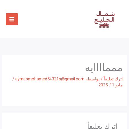
خطي
لى
لمحتوى
ممماااايه
اترك تعليقاً
/ بواسطة
aymanmohamed54321s@gmail.com
/
مايو 11, 2025
اترك تعليقاً