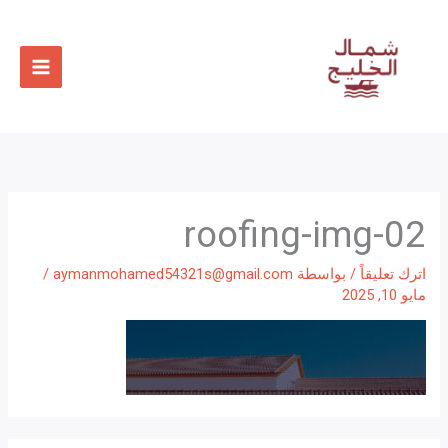
خطي
لى
لمحتوى
roofing-img-02
اترك تعليقاً
/ بواسطة
aymanmohamed54321s@gmail.com
/
مايو 10, 2025