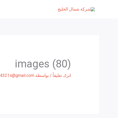
خطي
لى
لمحتوى
images (80)
اترك تعليقاً
/ بواسطة
4321s@gmail.com