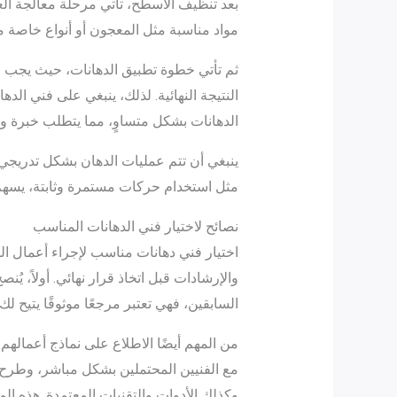
بعد تنظيف الأسطح، تأتي مرحلة معالجة ال
مواد مناسبة مثل المعجون أو أنواع خاص
ثم تأتي خطوة تطبيق الدهانات، حيث يجب على
النتيجة النهائية. لذلك، ينبغي على فني الده
الدهانات بشكل متساوٍ، مما يتطلب خبرة وا
ينبغي أن تتم عمليات الدهان بشكل تدريجي، 
مثل استخدام حركات مستمرة وثابتة، يسهم 
نصائح لاختيار فني الدهانات المناسب
اختيار فني دهانات مناسب لإجراء أعمال الد
والإرشادات قبل اتخاذ قرار نهائي. أولاً، 
السابقين، فهي تعتبر مرجعًا موثوقًا يتيح لك
من المهم أيضًا الاطلاع على نماذج أعماله
مع الفنيين المحتملين بشكل مباشر، وطرح ا
وكذلك الأدوات والتقنيات المعتمدة. هذه ال