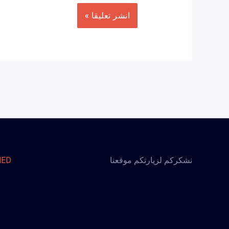
نشكركم لزيارتكم موقعنا
MED