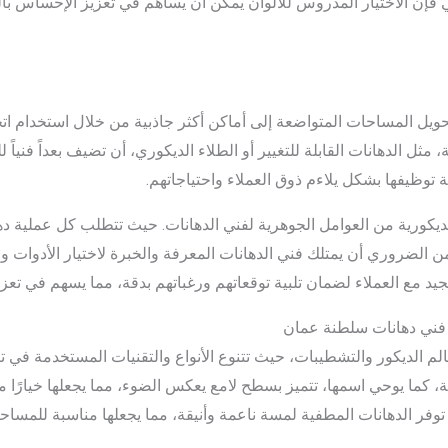
لتالي فإن الاختيار المدروس للألوان يمكن أن يساهم في تعزيز الإحساس ب
ويل المساحات المتواضعة إلى أماكن أكثر جاذبية من خلال استخدام اتج
 مثل الدهانات القابلة للتغيير أو الطلاء الديكوري، أن تضيف بعداً فنيا
 توظيفها بشكل يلاءم ذوق العملاء واحتياجاتهم.
 الديكورية من العوامل الجوهرية لفني الدهانات. حيث تتطلب كل عملية ده
ن الضروري أن يمتلك فني الدهانات المعرفة والخبرة لاختيار الأدوات وال
الجيد مع العملاء لضمان تلبية توقعاتهم ورغباتهم بدقة، مما يسهم في ت
 فني دهانات سلطنة عمان
م الديكور والتشطيبات، حيث تتنوع الأنواع والتقنيات المستخدمة في تنفي
عة، كما يوحي اسمها، تتميز بسطح لامع يعكس الضوء، مما يجعلها خيارًا م
وفر الدهانات المطفية لمسة ناعمة وأنيقة، مما يجعلها مناسبة للمساح