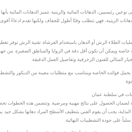
نوعين رئيسيين، الدهانات المائية والزيتية. تتميز الدهانات المائية بأن
 الدهانات الزيتية، فهي تتطلب وقتًا أطول للجفاف ولكنها تقدم ادعاءً أقو
ليات الطلاء الرش أو الدهان باستخدام الفرشاة. تقنية الرش توفر تغ
 خاصة ويمكن أن تكون أقل دقة في الزوايا والمناطق الصغيرة. من جهة
يار المثالي للفنون الزخرفية وتفاصيل العمل الدقيقة.
يحمل فوائده الخاصة ويتناسب مع متطلبات معينة من الديكور والتشطيبات
وة.
انات في سلطنة عمان
ة لضمان الحصول على نتائج مهنية ومرضية. وتتضمن هذه الخطوات تحض
البداية، يجب أن يقوم الفني بتنظيف الأسطح المراد دهانها بشكل جيد. يم
لباً على جودة التشطيبات النهائية
.