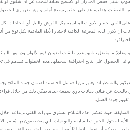
عيوب. ينبغي فحص الجدران أو الأسطح بعناية للبحث عن أي شقوق أو ثقو
ة من اللصقات. هذا يساعد على تحقيق سطح أملس، وهو ضروري للحصول
 الفني اختيار الأدوات المناسبة مثل الفرش والليل أو البخاخات. كل 
انات أن يكون لديه المعرفة الكافية لاختيار الأداة الملائمة لكل نوع من أ
حترافية.
وعادةً ما يفضل تطبيق عدة طبقات لضمان قوة الألوان ودوامها. التركيز
في الحصول على نتائج احترافية. بمجملها، هذه الخطوات تساهم في تحق
يكور والتشطيبات يعتبر من العوامل الحاسمة لضمان جودة النتائج. يجب
يُنصح بالبحث عن فناني دهانات ذوي سمعة جيدة. يمكن ذلك من خلال قراء
 تقييم جودة العمل
.
م السابقة، حيث تعكس هذه النماذج مستوى مهارات الفني وإبداعه. خلال 
لأسئلة حول الخبرات السابقة والنوعيات التي يتخصصون بها. يُفضل الا
معلومات يمكن أن تعطي انطباعًا أفضل عن مدى احترافية الفني وقدرته ع