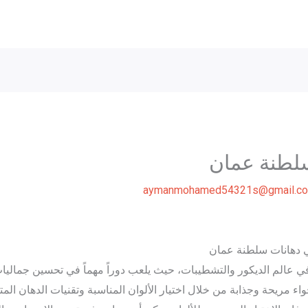
لطنة عمان
aymanmohamed54321s@gmail.c
ي دهانات سلطنة عمان
في عالم الديكور والتشطيبات، حيث يلعب دوراً مهماً في تحسين جماليات
 مريحة وجذابة من خلال اختيار الألوان المناسبة وتقنيات الدهان المتنوع