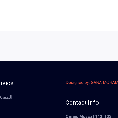
rvice
Designed by: GANA MOHA
الصفحة 
Contact Info
123, Oman, Muscat 113